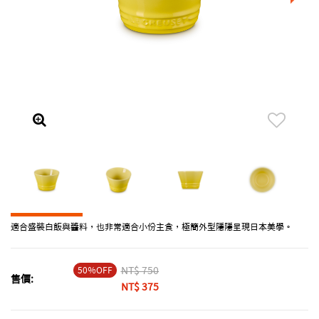
適合盛裝白飯與醬料，也非常適合小份主食，極簡外型隱隱呈現日本美學。
50％OFF
Price reduced from
NT$ 750
to
售價:
NT$ 375