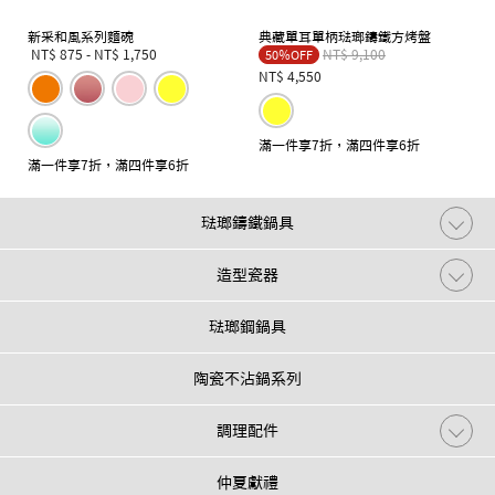
新采和風系列麵碗
典藏單耳單柄琺瑯鑄鐵方烤盤
Price reduced from
to
NT$ 875
-
NT$ 1,750
NT$ 9,100
50％OFF
NT$ 4,550
滿一件享7折，滿四件享6折
滿一件享7折，滿四件享6折
琺瑯鑄鐵鍋具
造型瓷器
琺瑯鋼鍋具
陶瓷不沾鍋系列
調理配件
仲夏獻禮