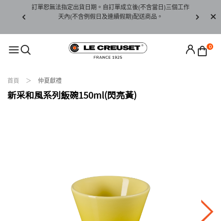
賞期非試用
訂單恕無法指定出貨日期。自訂單成立後(不含當日)三個工作
訂單僅限台
未下水)，若
天內(不含例假日及連續假期)配送商品。
請至當
接受退貨。
0
首頁
仲夏獻禮
新采和風系列飯碗150ml(閃亮黃)