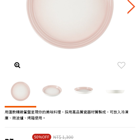
用這款精緻餐盤呈現你的美味料理，採用高品質瓷器材質製成，可放入冷凍
庫、微波爐、烤箱使用。
50％OFF
Price reduced from
NT$ 1,300
to