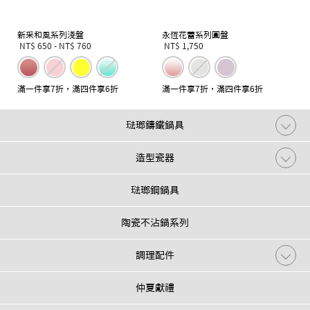
新采和風系列淺盤
永恆花蕾系列圓盤
NT$ 650
-
NT$ 760
NT$ 1,750
滿一件享7折，滿四件享6折
滿一件享7折，滿四件享6折
琺瑯鑄鐵鍋具
造型瓷器
琺瑯鋼鍋具
陶瓷不沾鍋系列
調理配件
仲夏獻禮