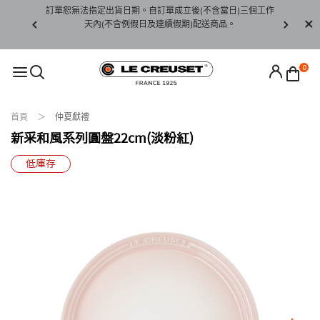
賞期非試用
訂單恕無法指定出貨日期。自訂單成立後(不含當日)三個工作
訂單僅限台
未下水)，若
天內(不含例假日及連續假期)配送商品。
請至當
接受退貨。
0
首頁
仲夏獻禮
新采和風系列圓盤22cm(淡粉紅)
低庫存