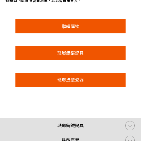
-該網頁可能僅限會員瀏覽，若為會員請登入。
繼續購物
琺瑯鑄鐵鍋具
琺瑯造型瓷器
琺瑯鑄鐵鍋具
造型瓷器