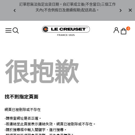
賞期非試用
訂單恕無法指定出貨日期。自訂單成立後(不含當日)三個工作
訂單僅限台
未下水)，若
天內(不含例假日及連續假期)配送商品。
請至當
接受退貨。
0
很抱歉
找不到指定頁面
網頁已被刪除或不存在
-請檢查網址是否正確。
-若連結至此頁面表示連結失效，網頁已被刪除或不存在。
-請於搜尋框中輸入關鍵字，進行搜尋。