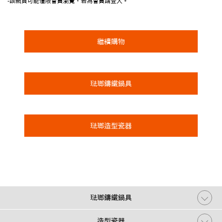
-該網頁可能僅限會員瀏覽，若為會員請登入。
繼續購物
琺瑯鑄鐵鍋具
琺瑯造型瓷器
琺瑯鑄鐵鍋具
造型瓷器