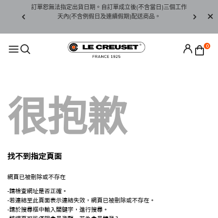
賞期非試用
訂單恕無法指定出貨日期。自訂單成立後(不含當日)三個工作
訂單僅限台
未下水)，若
天內(不含例假日及連續假期)配送商品。
請至當
接受退貨。
0
很抱歉
找不到指定頁面
網頁已被刪除或不存在
-請檢查網址是否正確。
-若連結至此頁面表示連結失效，網頁已被刪除或不存在。
-請於搜尋框中輸入關鍵字，進行搜尋。