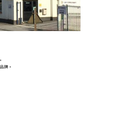
。
際品牌。