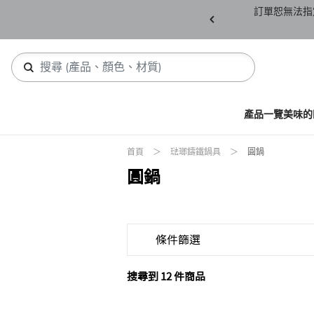
產品須保持全新未拆封(包含所有紙箱紙盒、未下
訂單恕無法指
，若有缺件恕不接受退貨。
產品一覽
美味的
首頁
琺瑯鑄鐵鍋具
圓鍋
圓鍋
條件篩選
搜尋到 12 件商品