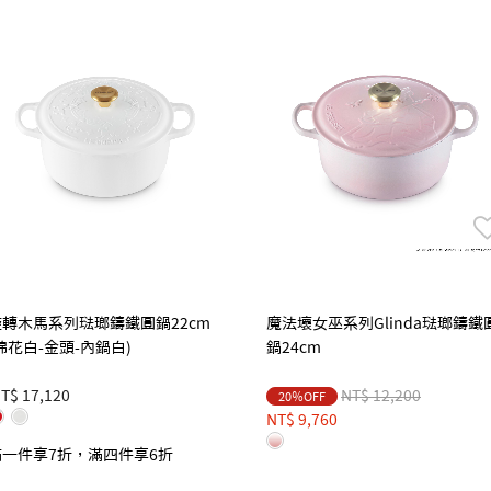
旋轉木馬系列琺瑯鑄鐵圓鍋22cm
魔法壞女巫系列Glinda琺瑯鑄鐵
棉花白-金頭-內鍋白)
鍋24cm
Price reduced from
to
T$ 17,120
NT$ 12,200
20％OFF
NT$ 9,760
滿一件享7折，滿四件享6折