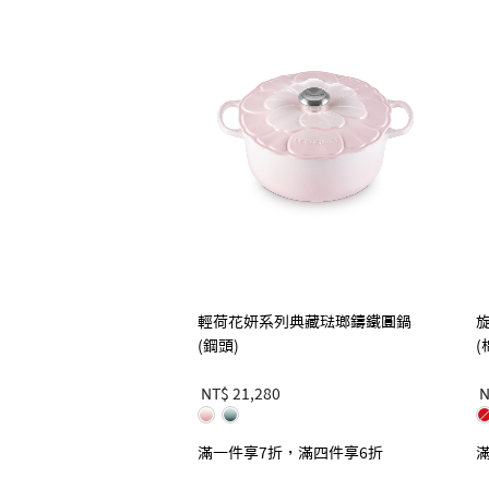
輕荷花妍系列典藏琺瑯鑄鐵圓鍋
(鋼頭)
(
NT$ 21,280
N
滿一件享7折，滿四件享6折