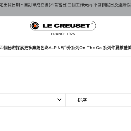
定出貨日期。自訂單成立後(不含當日)三個工作天內(不含例假日及連續假
四個秘密
探索更多繽紛色彩
ALPINE戶外系列
On The Go 系列
仲夏獻禮
排序