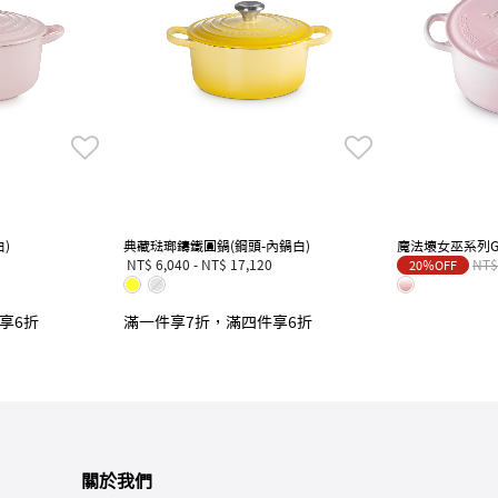
)
典藏琺瑯鑄鐵圓鍋(鋼頭-內鍋白)
魔法壞女巫系列Gl
Pric
NT$ 6,040
-
NT$ 17,120
NT$
20％OFF
享6折
滿一件享7折，滿四件享6折
關於我們