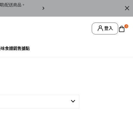
期)配送商品。
訂單僅限台灣本島地區配送，恕無法寄送離島或
0
登入
美味食譜
銷售據點