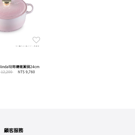
inda琺瑯鑄鐵圓鍋24cm
e reduced from
to
 12,200
NT$ 9,760
顧客服務