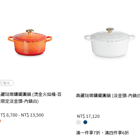
已售完
典藏琺瑯鑄鐵圓鍋 (流金火焰橘-百
典藏琺瑯鑄鐵圓鍋 (淡金頭-內鍋白
年限定淡金頭-內鍋白)
T$ 8,780
-
NT$ 13,500
NT$ 17,120
滿一件享7折，滿四件享6折