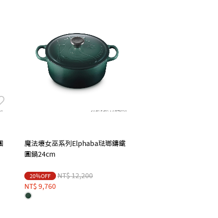
圓
魔法壞女巫系列Elphaba琺瑯鑄鐵
圓鍋24cm
Price reduced from
to
NT$ 12,200
20％OFF
NT$ 9,760