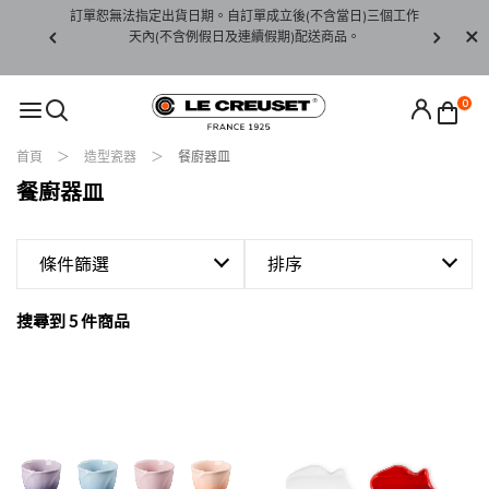
賞期非試用
訂單恕無法指定出貨日期。自訂單成立後(不含當日)三個工作
訂單僅限台
未下水)，若
天內(不含例假日及連續假期)配送商品。
請至當
接受退貨。
0
首頁
造型瓷器
餐廚器皿
餐廚器皿
條件篩選
排序
搜尋到 5 件商品