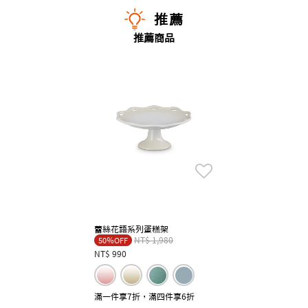
推薦
推薦商品
蕾絲花語系列蛋糕架
Price reduced from
to
NT$ 1,980
50％OFF
NT$ 990
滿一件享7折，滿四件享6折