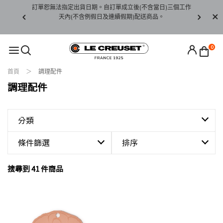
賞期非試用
訂單恕無法指定出貨日期。自訂單成立後(不含當日)三個工作
訂單僅限台
未下水)，若
天內(不含例假日及連續假期)配送商品。
請至當
接受退貨。
0
首頁
調理配件
調理配件
分類
條件篩選
排序
搜尋到 41 件商品