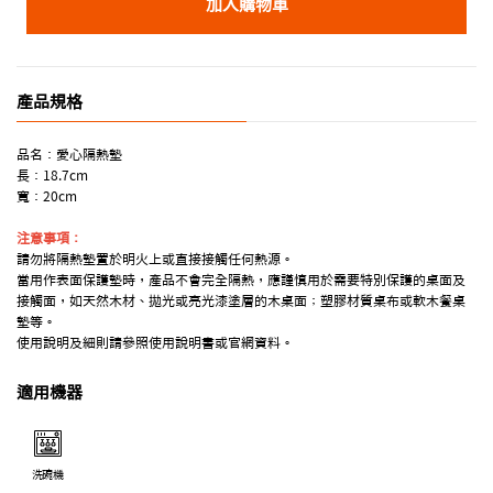
加入購物車
產品規格
品名：愛心隔熱墊
長：18.7cm
寬：20cm
注意事項：
請勿將隔熱墊置於明火上或直接接觸任何熱源。
當用作表面保護墊時，產品不會完全隔熱，應謹慎用於需要特別保護的桌面及
接觸面，如天然木材、拋光或亮光漆塗層的木桌面；塑膠材質桌布或軟木餐桌
墊等。
使用說明及細則請參照使用說明書或官網資料。
適用機器
洗碗機