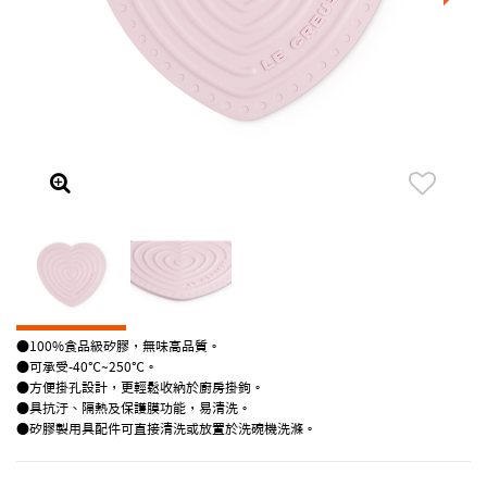
●100%食品級矽膠，無味高品質。
●可承受-40℃~250℃。
●方便掛孔設計，更輕鬆收納於廚房掛鉤。
●具抗汙、隔熱及保護膜功能，易清洗。
●矽膠製用具配件可直接清洗或放置於洗碗機洗滌。