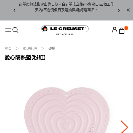
賞期非試用
訂單恕無法指定出貨日期。自訂單成立後(不含當日)三個工作
訂單僅限台
未下水)，若
天內(不含例假日及連續假期)配送商品。
請至當
接受退貨。
0
首頁
調理配件
矽膠
愛心隔熱墊(粉紅)