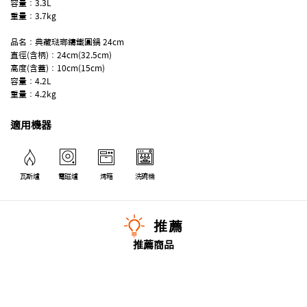
容量：3.3L
重量：3.7kg
品名：典藏琺瑯鑄鐵圓鍋 24cm
直徑(含柄)：24cm(32.5cm)
高度(含蓋)：10cm(15cm)
容量：4.2L
重量：4.2kg
適用機器
瓦斯爐
電磁爐
烤箱
洗碗機
推薦
推薦商品