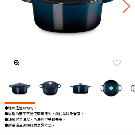
●導熱迅速且均勻。
●厚重的蓋子不易使蒸氣流失，鎖住美味及營養。
●琺瑯容易清潔，色澤外型美觀亮麗。
●耐高溫且適應各種烹調方式。