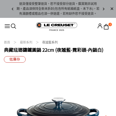
名、限量、5
退貨僅接受整筆退貨，恕不接受部分退貨。鑑賞期非試用
訂單恕無法
期，產品須保持全新未拆封(包含所有紙箱紙盒、未下水)，若
有滿額禮或贈品也須一併退還，若有缺件恕不接受退貨。
0
首頁
最新系列
夜謐藍系列
典藏琺瑯鑄鐵圓鍋 22cm (夜謐藍-霓彩頭-內鍋白)
低庫存