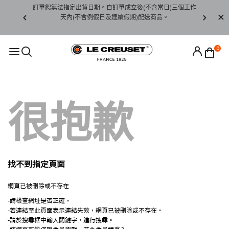
賞期非試用
訂單恕無法指定出貨日期。自訂單成立後(不含當日)三個工作
訂單僅限台
未下水)，若
天內(不含例假日及連續假期)配送商品。
請至當
接受退貨。
0
很抱歉
找不到指定頁面
網頁已被刪除或不存在
-請檢查網址是否正確。
-若連結至此頁面表示連結失效，網頁已被刪除或不存在。
-請於搜尋框中輸入關鍵字，進行搜尋。