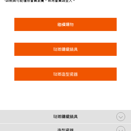
-該網頁可能僅限會員瀏覽，若為會員請登入。
繼續購物
琺瑯鑄鐵鍋具
琺瑯造型瓷器
琺瑯鑄鐵鍋具
造型瓷器