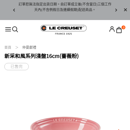
賞期非試用
訂單恕無法指定出貨日期。自訂單成立後(不含當日)三個工作
訂單僅限台
未下水)，若
天內(不含例假日及連續假期)配送商品。
請至當
接受退貨。
0
首頁
仲夏獻禮
新采和風系列淺盤16cm(薔薇粉)
已售完