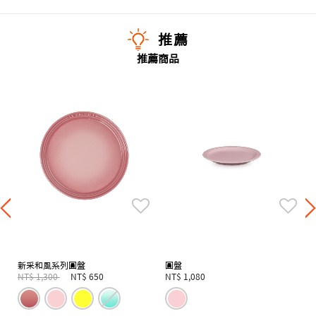
推薦
推薦商品
新采和風系列圓盤
圓盤
Price reduced from
to
NT$ 1,300
NT$ 650
NT$ 1,080