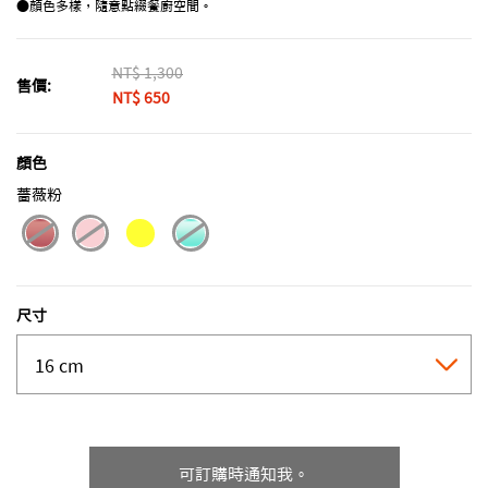
●顏色多樣，隨意點綴餐廚空間。
Price reduced from
NT$ 1,300
to
售價:
NT$ 650
顏色
薔薇粉
selected
尺寸
可訂購時通知我。