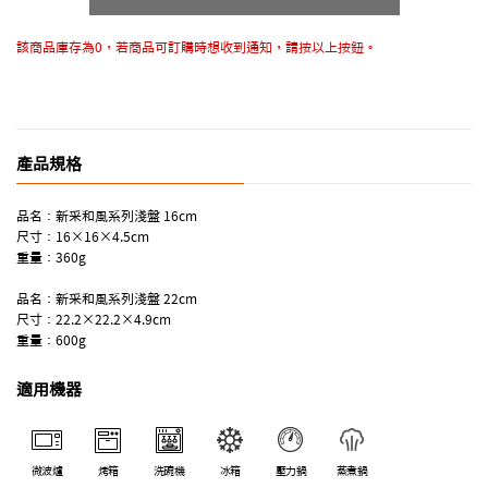
該商品庫存為0，若商品可訂購時想收到通知，請按以上按鈕。
產品規格
品名：新采和風系列淺盤 16cm
尺寸：16×16×4.5cm
重量：360g
品名：新采和風系列淺盤 22cm
尺寸：22.2×22.2×4.9cm
重量：600g
適用機器
微波爐
烤箱
洗碗機
冰箱
壓力鍋
蒸煮鍋