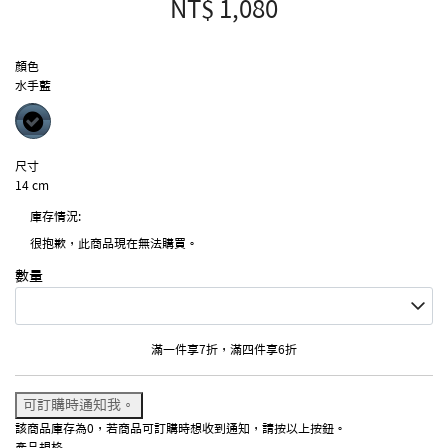
NT$ 1,080
顏色
水手藍
selected
尺寸
14 cm
庫存情況:
很抱歉，此商品現在無法購買。
數量
滿一件享7折，滿四件享6折
可訂購時通知我。
該商品庫存為0，若商品可訂購時想收到通知，請按以上按鈕。
產品規格