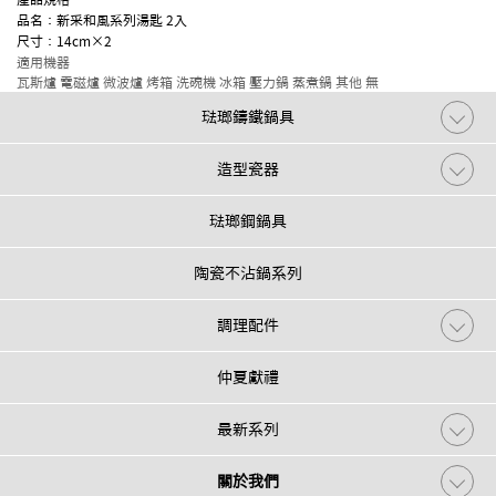
品名：新采和風系列湯匙 2入
尺寸：14cm×2
適用機器
瓦斯爐
電磁爐
微波爐
烤箱
洗碗機
冰箱
壓力鍋
蒸煮鍋
其他
無
琺瑯鑄鐵鍋具
造型瓷器
琺瑯鋼鍋具
陶瓷不沾鍋系列
調理配件
仲夏獻禮
最新系列
關於我們