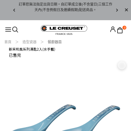
賞期非試用
訂單恕無法指定出貨日期。自訂單成立後(不含當日)三個工作
訂單僅限台
未下水)，若
天內(不含例假日及連續假期)配送商品。
請至當
接受退貨。
0
首頁
造型瓷器
餐廚器皿
新采和風系列湯匙2入(水手藍)
已售完