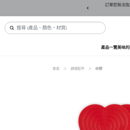
產品須保持全新未拆封(包含所有紙箱紙盒、未下
訂單恕無法指
，若有缺件恕不接受退貨。
產品一覽
美味的
首頁
調理配件
矽膠