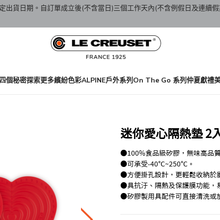
定出貨日期。自訂單成立後(不含當日)三個工作天內(不含例假日及連續假
四個秘密
探索更多繽紛色彩
ALPINE戶外系列
On The Go 系列
仲夏獻禮
迷你愛心隔熱墊 2入
●100%食品級矽膠，無味高品
●可承受-40℃~250℃。
●方便掛孔設計，更輕鬆收納於
●具抗汙、隔熱及保護膜功能，
●矽膠製用具配件可直接清洗或