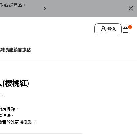
期)配送商品。
訂單僅限台灣本島地區配送，恕無法寄送離島或
0
登入
美味食譜
銷售據點
(櫻桃紅)
質。
廚房掛鉤。
易清洗。
放置於洗碗機洗滌。