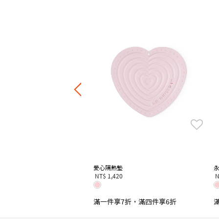
 Go 系列便當盒
0
7折，滿四件享6折
愛心隔熱墊
NT$ 1,420
N
滿一件享7折，滿四件享6折