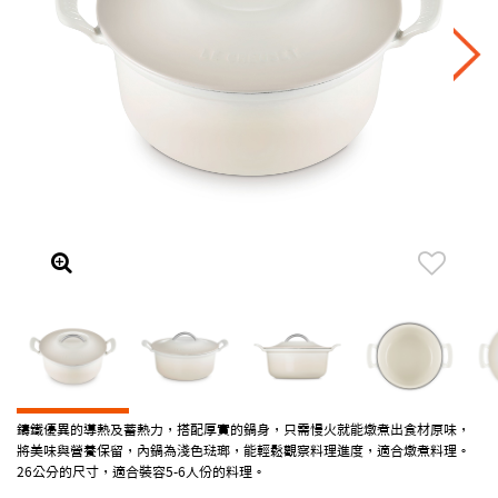
鑄鐵優異的導熱及蓄熱力，搭配厚實的鍋身，只需慢火就能燉煮出食材原味，
將美味與營養保留，內鍋為淺色琺瑯，能輕鬆觀察料理進度，適合燉煮料理。
26公分的尺寸，適合裝容5-6人份的料理。