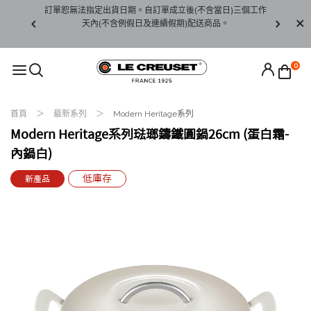
賞期非試用
訂單恕無法指定出貨日期。自訂單成立後(不含當日)三個工作
訂單僅限台
未下水)，若
天內(不含例假日及連續假期)配送商品。
請至當
接受退貨。
0
首頁
最新系列
Modern Heritage系列
Modern Heritage系列琺瑯鑄鐵圓鍋26cm (蛋白霜-
內鍋白)
低庫存
新產品