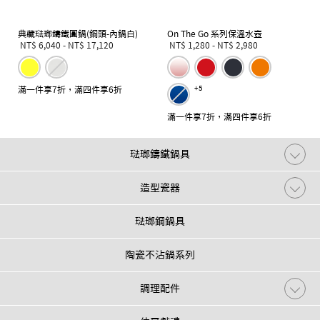
典藏琺瑯鑄鐵圓鍋(鋼頭-內鍋白)
On The Go 系列保溫水壺
NT$ 6,040
-
NT$ 17,120
NT$ 1,280
-
NT$ 2,980
滿一件享7折，滿四件享6折
+5
滿一件享7折，滿四件享6折
琺瑯鑄鐵鍋具
造型瓷器
琺瑯鋼鍋具
陶瓷不沾鍋系列
調理配件