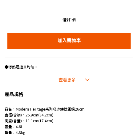
僅剩1個
加入購物車
●導熱迅速且均勻。
●厚重的蓋子不易使蒸氣流失，鎖住美味及營養。
●琺瑯容易清潔，色澤外型美觀亮麗。
●耐高溫且適應各種烹調方式。
產品規格
品名：Modern Heritage系列琺瑯鑄鐵圓鍋26cm
直徑(含柄)：25.9cm(34.2cm)
高度(含蓋)：11.1cm(17.4cm)
容量：4.6L
重量：4.8kg