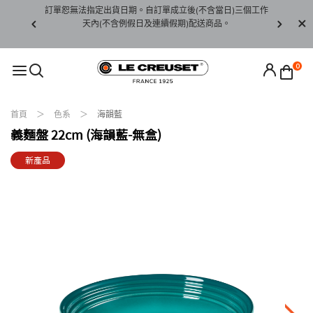
賞期非試用
訂單恕無法指定出貨日期。自訂單成立後(不含當日)三個工作
訂單僅限台
未下水)，若
天內(不含例假日及連續假期)配送商品。
請至當
接受退貨。
0
首頁
色系
海韻藍
義麵盤 22cm (海韻藍-無盒)
新產品