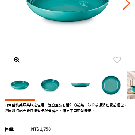
日常盛裝美饌菜餚之佳選，適合盛裝有醬汁的前菜、沙拉或濃湯佐餐前麵包，
與圓盤搭配更能打造餐桌視覺層次，滿足不同用餐情境。
NT$ 1,750
售價: