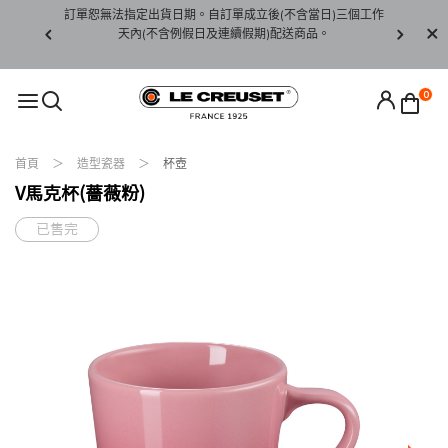
賞期非試用
訂單恕無法指定出貨日期。自訂單成立後(不含當日)三個工作
訂單僅限台
未下水)，若
天內(不含例假日及連續假期)配送商品。
請至當
接受退貨。
0
首頁
造型瓷器
杯壺
V馬克杯(薔薇粉)
已售完