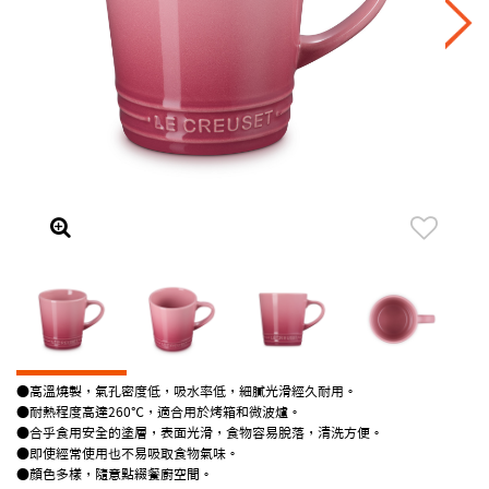
●高溫燒製，氣孔密度低，吸水率低，細膩光滑經久耐用。
●耐熱程度高達260℃，適合用於烤箱和微波爐。
●合乎食用安全的塗層，表面光滑，食物容易脫落，清洗方便。
●即使經常使用也不易吸取食物氣味。
●顏色多樣，隨意點綴餐廚空間。