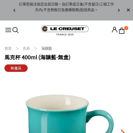
賞期非試用
訂單恕無法指定出貨日期。自訂單成立後(不含當日)三個工作
訂單僅限台
未下水)，若
天內(不含例假日及連續假期)配送商品。
請至當
接受退貨。
0
首頁
色系
海韻藍
馬克杯 400ml (海韻藍-無盒)
新產品