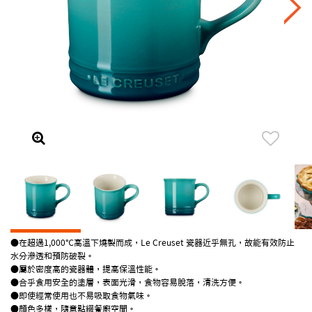
●在超過1,000℃高溫下燒製而成，Le Creuset 瓷器近乎無孔，故能有效防止
水分滲透和預防破裂。
●屬於密度高的瓷器體，提高保溫性能。
●合乎食用安全的塗層，表面光滑，食物容易脫落，清洗方便。
●即使經常使用也不易吸取食物氣味。
●顏色多樣，隨意點綴餐廚空間。