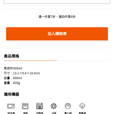
滿一件享7折，滿四件享6折
加入購物車
產品規格
馬克杯400ml
尺寸：13.1×9.4×10.4cm
容量：400ml
重量：400g
適用機器
微波爐
烤箱
洗碗機
冰箱
壓力鍋
蒸煮鍋