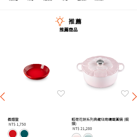
推薦
推薦商品
義麵盤
輕荷花妍系列典藏琺瑯鑄鐵圓鍋 (鋼
頭)
NT$ 1,750
NT$ 21,280