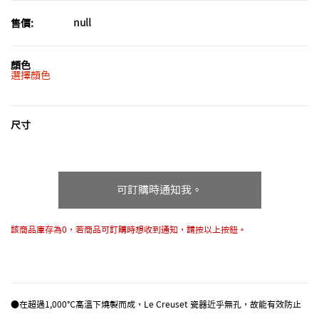
null
售價:
顏色
選擇顏色
尺寸
可訂購時通知我。
該商品庫存為0，若商品可訂購時想收到通知，請按以上按鈕。
●在超過1,000℃高溫下燒製而成，Le Creuset 瓷器近乎無孔，故能有效防止
水分滲透和預防破裂。