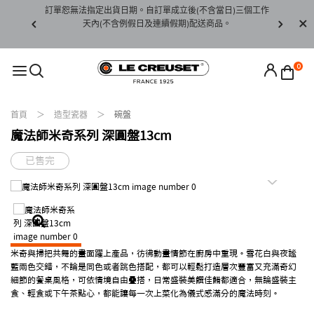
賞期非試用
訂單恕無法指定出貨日期。自訂單成立後(不含當日)三個工作
訂單僅限台
未下水)，若
天內(不含例假日及連續假期)配送商品。
請至當
接受退貨。
0
首頁
造型瓷器
碗盤
魔法師米奇系列 深圓盤13cm
已售完
米奇與掃把共舞的畫面躍上產品，彷彿動畫情節在廚房中重現。雪花白與夜謐
藍兩色交錯，不論是同色或者跳色搭配，都可以輕鬆打造層次豐富又充滿奇幻
細節的餐桌風格，可依情境自由疊搭，日常盛裝美饌佳餚都適合，無論盛裝主
食、輕食或下午茶點心，都能讓每一次上菜化為儀式感滿分的魔法時刻。