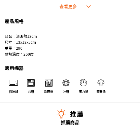
●屬於密度高的瓷器體，提高保溫性能。
●合乎食用安全的塗層，表面光滑，食物容易脫落，清洗方便。
●即使經常使用也不易吸取食物氣味。
產品規格
●顏色多樣，隨意點綴餐廚空間。
品名：深圓盤13cm
尺寸：13x13x5cm
重量：290
耐熱溫度：260度
適用機器
微波爐
烤箱
洗碗機
冰箱
壓力鍋
蒸煮鍋
推薦
推薦商品