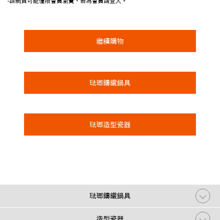
-該網頁可能僅限會員瀏覽，若為會員請登入。
繼續購物
琺瑯鑄鐵鍋具
琺瑯造型瓷器
琺瑯鑄鐵鍋具
造型瓷器