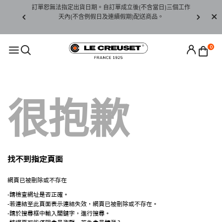
賞期非試用
訂單恕無法指定出貨日期。自訂單成立後(不含當日)三個工作
訂單僅限台
未下水)，若
天內(不含例假日及連續假期)配送商品。
請至當
接受退貨。
0
很抱歉
找不到指定頁面
網頁已被刪除或不存在
-請檢查網址是否正確。
-若連結至此頁面表示連結失效，網頁已被刪除或不存在。
-請於搜尋框中輸入關鍵字，進行搜尋。