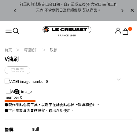
賞期非試用
訂單恕無法指定出貨日期。自訂單成立後(不含當日)三個工作
訂單僅限台
未下水)，若
天內(不含例假日及連續假期)配送商品。
請至當
接受退貨。
0
首頁
調理配件
矽膠
V油刷
已售完
●製作甜點必備工具，以刷子在酥皮點心掃上雞蛋和奶油。
●可利用於清潔養護烤盤，取出浮垢使用。
null
售價: