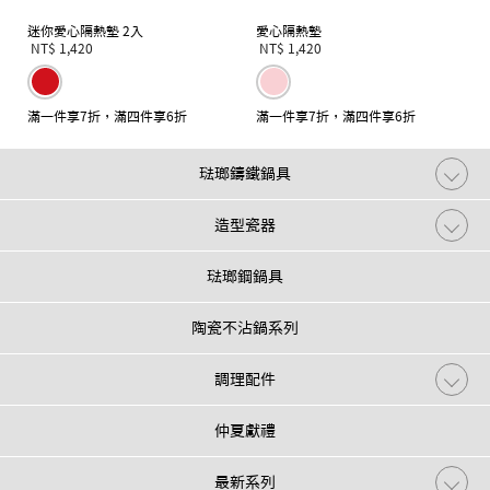
迷你愛心隔熱墊 2入
愛心隔熱墊
NT$ 1,420
NT$ 1,420
滿一件享7折，滿四件享6折
滿一件享7折，滿四件享6折
琺瑯鑄鐵鍋具
造型瓷器
琺瑯鋼鍋具
陶瓷不沾鍋系列
調理配件
仲夏獻禮
最新系列