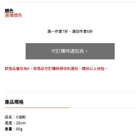
顏色
選擇顏色
滿一件享7折，滿四件享6折
可訂購時通知我。
該商品庫存為0，若商品可訂購時想收到通知，請按以上按鈕。
產品規格
品名：V油刷
長度：29cm
重量：80g