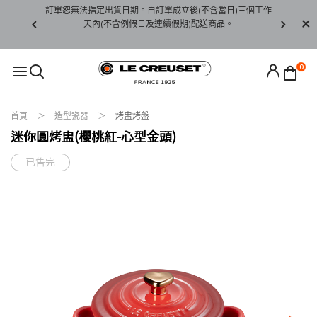
賞期非試用
訂單恕無法指定出貨日期。自訂單成立後(不含當日)三個工作
訂單僅限台
未下水)，若
天內(不含例假日及連續假期)配送商品。
請至當
接受退貨。
0
首頁
造型瓷器
烤盅烤盤
迷你圓烤盅(櫻桃紅-心型金頭)
已售完