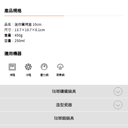
●即使經常使用也不易吸取食物氣味。
●顏色多樣，隨意點綴餐廚空間。
產品規格
品名：迷你圓烤盅 10cm
尺寸：13.7×10.7×8.1cm
重量：450g
容量：250ml
適用機器
烤箱
冰箱
壓力鍋
蒸煮鍋
琺瑯鑄鐵鍋具
造型瓷器
琺瑯鋼鍋具