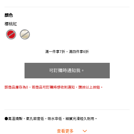
顏色
櫻桃紅
selected
滿一件享7折，滿四件享6折
可訂購時通知我。
該商品庫存為0，若商品可訂購時想收到通知，請按以上按鈕。
●高溫燒製，氣孔密度低，吸水率低，細膩光滑經久耐用。
●耐熱程度高達260℃，適合用於烤箱和微波爐。
●合乎食用安全的塗層，表面光滑，食物容易脫落，清洗方便。