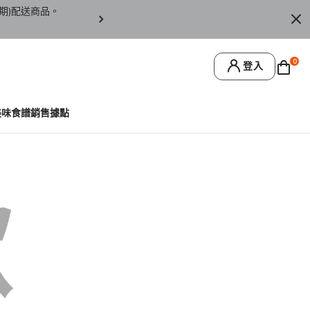
期)配送商品。
訂單僅限台灣本島地區配送，恕無法寄送離島或
0
登入
美味食譜
銷售據點
歉