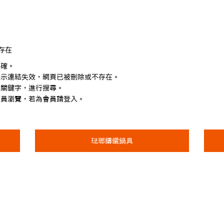
存在
正確。
表示連結失效，網頁已被刪除或不存在。
入關鍵字，進行搜尋。
會員瀏覽，若為會員請登入。
琺瑯鑄鐵鍋具