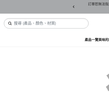
產品須保持全新未拆封(包含所有紙箱紙盒、未下
訂單恕無法指
，若有缺件恕不接受退貨。
產品一覽
美味的