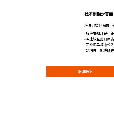
找不到指定頁面
網頁已被刪除或不
-請檢查網址是否
-若連結至此頁面
-請於搜尋框中輸
-該網頁可能僅限
繼續購物