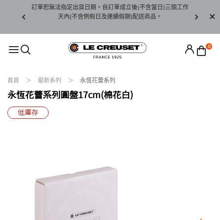
賞期非試用
訂單恕無法指定出貨日期。自訂單成立後(不含當日)三個工作
訂單僅限台
未下水)，若
天內(不含例假日及連續假期)配送商品。
請至當
接受退貨。
0
首頁
最新系列
永恆花蕾系列
永恆花蕾系列圓盤17cm(棉花白)
低庫存