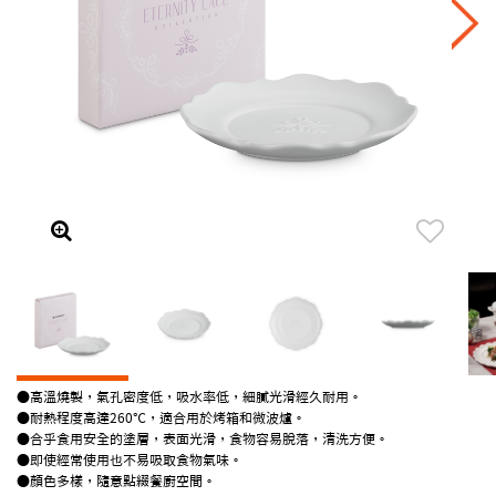
●高溫燒製，氣孔密度低，吸水率低，細膩光滑經久耐用。
●耐熱程度高達260℃，適合用於烤箱和微波爐。
●合乎食用安全的塗層，表面光滑，食物容易脫落，清洗方便。
●即使經常使用也不易吸取食物氣味。
●顏色多樣，隨意點綴餐廚空間。