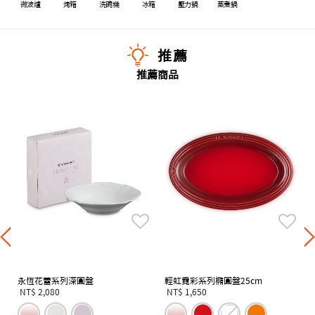
微波爐
烤箱
洗碗機
冰箱
壓力鍋
蒸煮鍋
推薦
推薦商品
永恆花蕾系列深圓盤
輕虹霓彩系列橢圓盤25cm
NT$ 2,080
NT$ 1,650