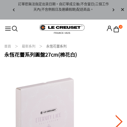
賞期非試用
訂單恕無法指定出貨日期。自訂單成立後(不含當日)三個工作
訂單僅限台
未下水)，若
天內(不含例假日及連續假期)配送商品。
請至當
接受退貨。
0
首頁
最新系列
永恆花蕾系列
永恆花蕾系列圓盤27cm(棉花白)