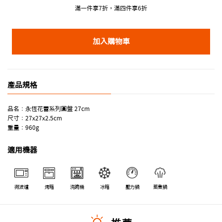
滿一件享7折，滿四件享6折
加入購物車
產品規格
品名：永恆花蕾系列圓盤 27cm
尺寸：27x27x2.5cm
重量：960g
適用機器
微波爐
烤箱
洗碗機
冰箱
壓力鍋
蒸煮鍋