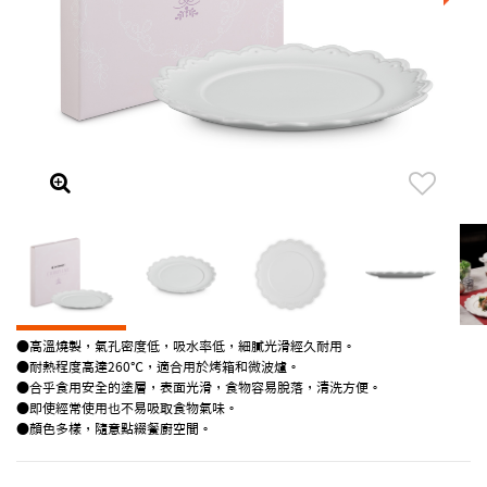
●高溫燒製，氣孔密度低，吸水率低，細膩光滑經久耐用。
●耐熱程度高達260℃，適合用於烤箱和微波爐。
●合乎食用安全的塗層，表面光滑，食物容易脫落，清洗方便。
●即使經常使用也不易吸取食物氣味。
●顏色多樣，隨意點綴餐廚空間。