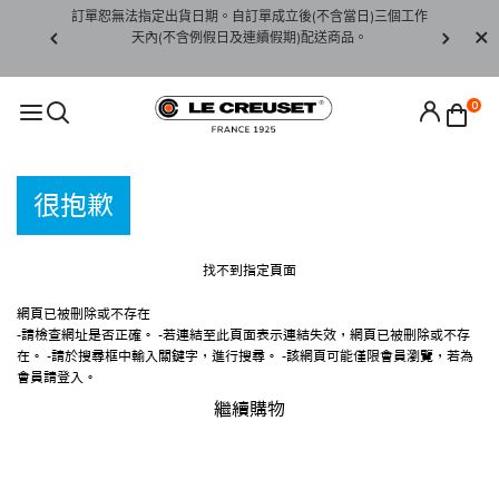
賞期非試用
訂單恕無法指定出貨日期。自訂單成立後(不含當日)三個工作
訂單僅限台
未下水)，若
天內(不含例假日及連續假期)配送商品。
請至當
接受退貨。
0
很抱歉
找不到指定頁面
網頁已被刪除或不存在
-請檢查網址是否正確。
-若連結至此頁面表示連結失效，網頁已被刪除或不存
在。
-請於搜尋框中輸入關鍵字，進行搜尋。
-該網頁可能僅限會員瀏覽，若為
會員請登入。
繼續購物