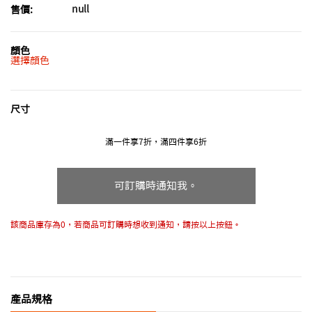
null
售價:
顏色
選擇顏色
尺寸
滿一件享7折，滿四件享6折
可訂購時通知我。
該商品庫存為0，若商品可訂購時想收到通知，請按以上按鈕。
產品規格