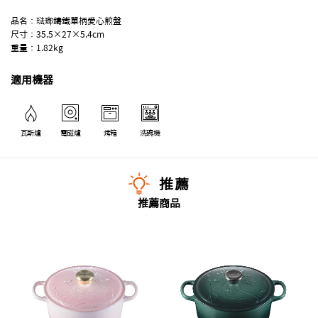
品名：琺瑯鑄鐵單柄愛心煎盤
尺寸：35.5×27×5.4cm
重量：1.82kg
適用機器
瓦斯爐
電磁爐
烤箱
洗碗機
推薦
推薦商品