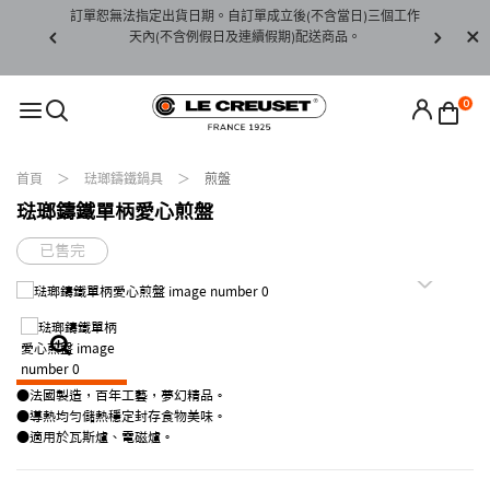
賞期非試用
訂單恕無法指定出貨日期。自訂單成立後(不含當日)三個工作
訂單僅限台
未下水)，若
天內(不含例假日及連續假期)配送商品。
請至當
接受退貨。
0
首頁
琺瑯鑄鐵鍋具
煎盤
琺瑯鑄鐵單柄愛心煎盤
已售完
●法國製造，百年工藝，夢幻精品。
●導熱均勻儲熱穩定封存食物美味。
●適用於瓦斯爐、電磁爐。