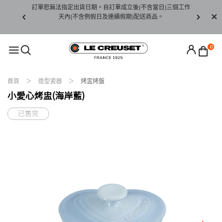
賞期非試用
訂單恕無法指定出貨日期。自訂單成立後(不含當日)三個工作
訂單僅限台
未下水)，若
天內(不含例假日及連續假期)配送商品。
請至當
接受退貨。
0
首頁
造型瓷器
烤盅烤盤
小愛心烤盅(海岸藍)
已售完