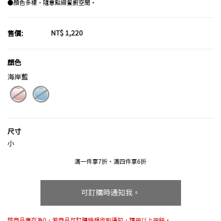
●顏色多樣，隨意點綴餐廚空間。
NT$ 1,220
售價:
顏色
海岸藍
selected
尺寸
小
滿一件享7折，滿四件享6折
可訂購時通知我。
該商品庫存為0，若商品可訂購時想收到通知，請按以上按鈕。