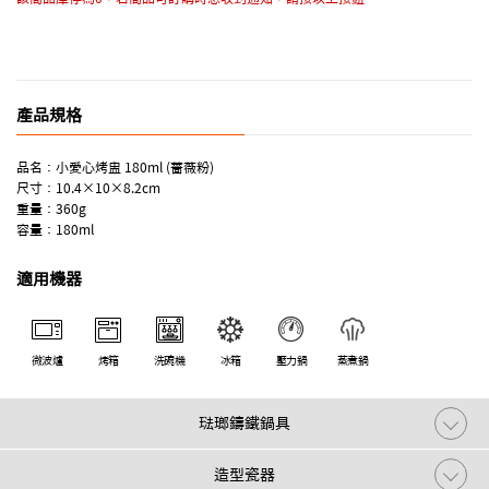
產品規格
品名：小愛心烤盅 180ml (薔薇粉)
尺寸：10.4×10×8.2cm
重量：360g
容量：180ml
適用機器
微波爐
烤箱
洗碗機
冰箱
壓力鍋
蒸煮鍋
琺瑯鑄鐵鍋具
造型瓷器