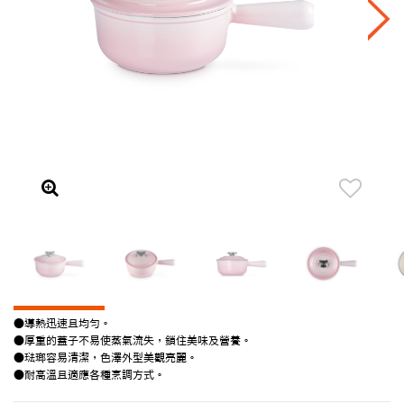
●導熱迅速且均勻。
●厚重的蓋子不易使蒸氣流失，鎖住美味及營養。
●琺瑯容易清潔，色澤外型美觀亮麗。
●耐高溫且適應各種烹調方式。