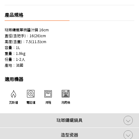
產品規格
琺瑯鑄鐵單柄醬汁鍋 16cm
直徑(含把手)：16(26)cm
高度(含蓋)：7.5(11.5)cm
容量：1L
重量：1.9kg
份量：1-2人
產地：法國
適用機器
瓦斯爐
電磁爐
烤箱
洗碗機
琺瑯鑄鐵鍋具
造型瓷器