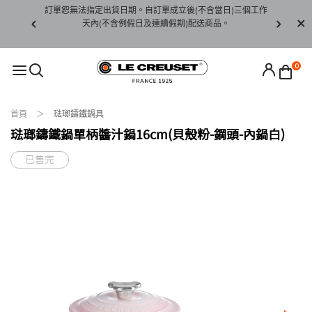
賞期非試用
訂單恕無法指定出貨日期。自訂單成立後(不含當日)三個工作
訂單僅限台
未下水)，若
天內(不含例假日及連續假期)配送商品。
請至當
接受退貨。
0
首頁
琺瑯鑄鐵鍋具
琺瑯鑄鐵鍋單柄醬汁鍋16cm(貝殼粉-鋼頭-內鍋白)
已售完