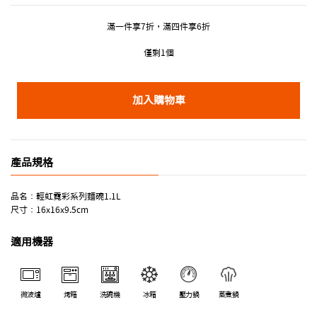
滿一件享7折，滿四件享6折
僅剩1個
加入購物車
產品規格
品名：輕虹霓彩系列麵碗1.1L
尺寸：16x16x9.5cm
適用機器
微波爐
烤箱
洗碗機
冰箱
壓力鍋
蒸煮鍋