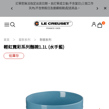
賞期非試用
訂單恕無法指定出貨日期。自訂單成立後(不含當日)三個工作
訂單僅限台
未下水)，若
天內(不含例假日及連續假期)配送商品。
請至當
接受退貨。
0
首頁
最新系列
新娘系列
輕虹霓彩系列麵碗1.1L (水手藍)
低庫存