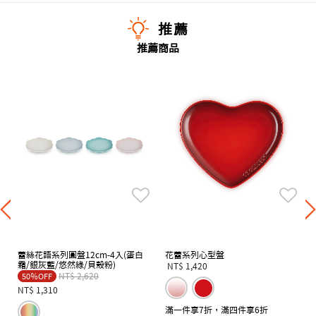
推薦
推薦商品
蕾絲花語系列圓盤12cm-4入(蛋白
花蕾系列心型盤
霜/銀灰藍/悠然綠/貝殼粉)
NT$ 1,420
Price reduced from
to
NT$ 2,620
50％OFF
NT$ 1,310
滿一件享7折，滿四件享6折