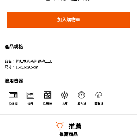
加入購物車
產品規格
品名：輕虹霓彩系列麵碗1.1L
尺寸：16x16x9.5cm
適用機器
微波爐
烤箱
洗碗機
冰箱
壓力鍋
蒸煮鍋
推薦
推薦商品