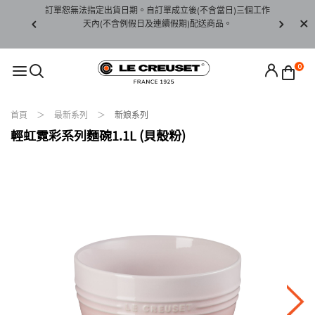
賞期非試用
訂單恕無法指定出貨日期。自訂單成立後(不含當日)三個工作
訂單僅限台
未下水)，若
天內(不含例假日及連續假期)配送商品。
請至當
接受退貨。
0
首頁
最新系列
新娘系列
輕虹霓彩系列麵碗1.1L (貝殼粉)