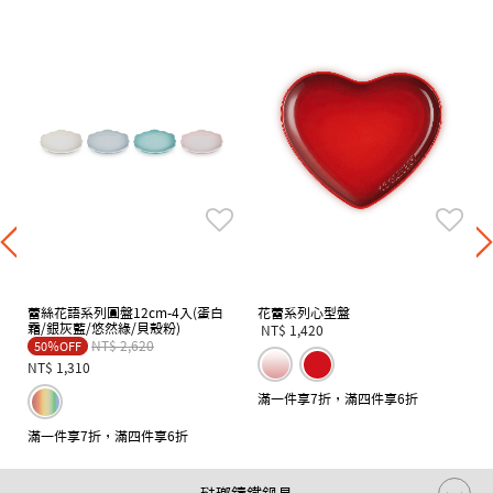
蕾絲花語系列圓盤12cm-4入(蛋白
花蕾系列心型盤
霜/銀灰藍/悠然綠/貝殼粉)
NT$ 1,420
Price reduced from
to
NT$ 2,620
50％OFF
NT$ 1,310
滿一件享7折，滿四件享6折
滿一件享7折，滿四件享6折