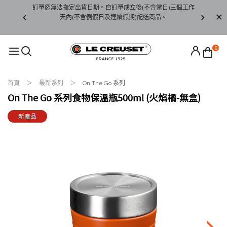
賞期非試用
訂單恕無法指定出貨日期。自訂單成立後(不含當日)三個工作
訂單僅限台
未下水)，若
天內(不含例假日及連續假期)配送商品。
請至當
接受退貨。
0
首頁
最新系列
On The Go 系列
On The Go 系列食物保溫瓶500ml (火焰橘-無盒)
新產品