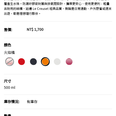
層產生水珠。防漏矽膠密封圈與排氣閥設計，攜帶更安心、使用更便利；輕量
且耐用的結構，延續 Le Creuset 經典品質，無論是日常通勤、戶外野餐或週末
出遊，都是理想隨行夥伴。
NT$ 1,700
售價:
顏色
火焰橘
selected
尺寸
500 ml
庫存情況:
有庫存