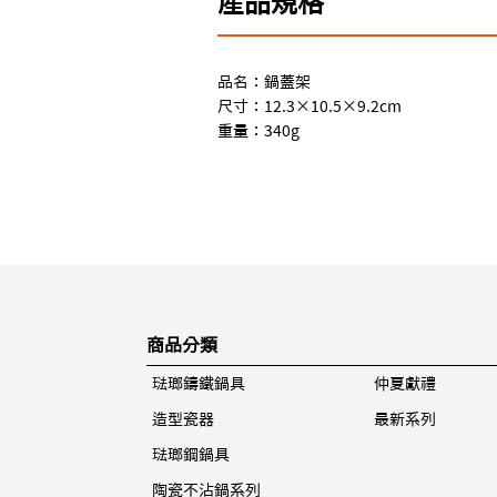
產品規格
品名：鍋蓋架
尺寸：12.3×10.5×9.2cm
重量：340g
商品分類
琺瑯鑄鐵鍋具
仲夏獻禮
造型瓷器
最新系列
琺瑯鋼鍋具
陶瓷不沾鍋系列