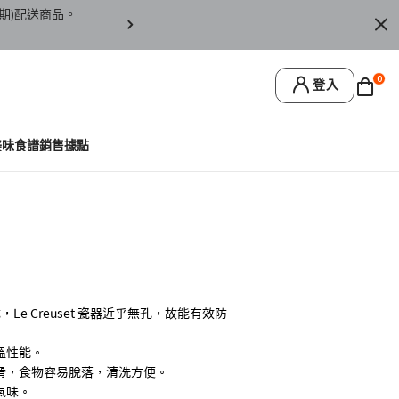
期)配送商品。
訂單僅限台灣本島地區配送，恕無法寄送離島或
0
登入
美味食譜
銷售據點
Le Creuset 瓷器近乎無孔，故能有效防
溫性能。
滑，食物容易脫落，清洗方便。
氣味。