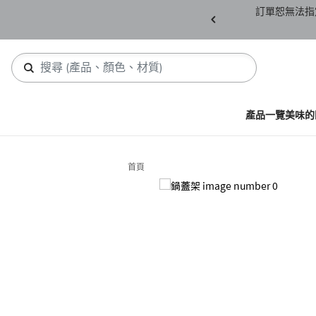
產品須保持全新未拆封(包含所有紙箱紙盒、未下
訂單恕無法指
，若有缺件恕不接受退貨。
產品一覽
美味的
首頁