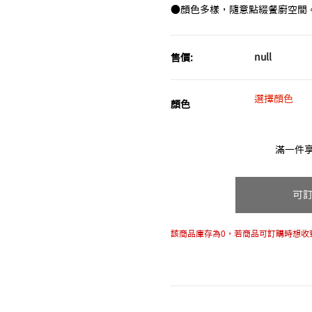
●顏色多樣，隨意點綴餐廚空間
null
售價:
選擇顏色
顏色
滿一件享
可
該商品庫存為0，若商品可訂購時想收