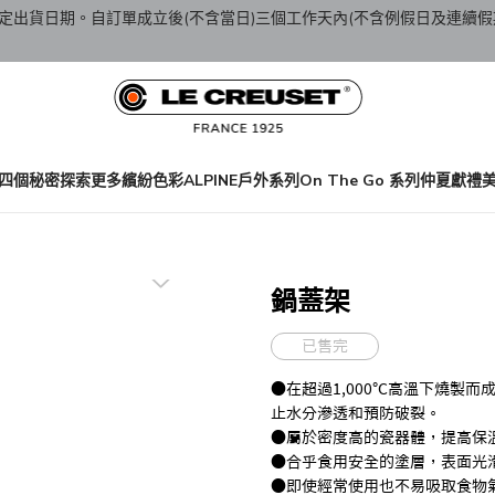
定出貨日期。自訂單成立後(不含當日)三個工作天內(不含例假日及連續假
四個秘密
探索更多繽紛色彩
ALPINE戶外系列
On The Go 系列
仲夏獻禮
鍋蓋架
已售完
●在超過1,000℃高溫下燒製而成，
止水分滲透和預防破裂。
●屬於密度高的瓷器體，提高保
●合乎食用安全的塗層，表面光
●即使經常使用也不易吸取食物