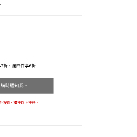
。
7折，滿四件享6折
訂購時通知我。
到通知，請按以上按鈕。