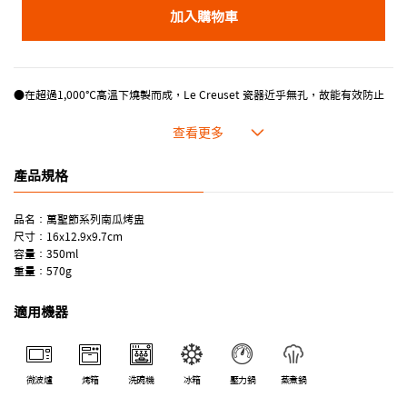
加入購物車
●在超過1,000℃高溫下燒製而成，Le Creuset 瓷器近乎無孔，故能有效防止
水分滲透和預防破裂。
●屬於密度高的瓷器體，提高保溫性能。
●合乎食用安全的塗層，表面光滑，食物容易脫落，清洗方便。
●即使經常使用也不易吸取食物氣味。
產品規格
●顏色多樣，隨意點綴餐廚空間。
品名：萬聖節系列南瓜烤盅
尺寸：16x12.9x9.7cm
容量：350ml
重量：570g
適用機器
微波爐
烤箱
洗碗機
冰箱
壓力鍋
蒸煮鍋