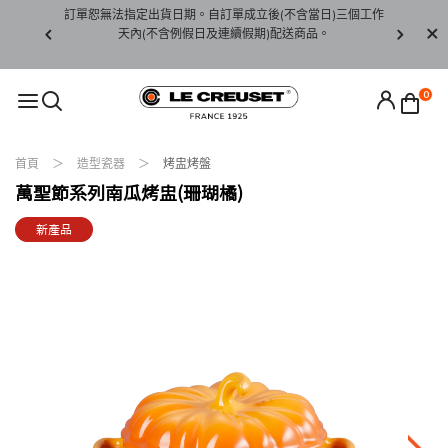
賞期非試用
訂單恕無法指定出貨日期。自訂單成立後(不含當日)三個工作
訂單僅限台
未下水)，若
天內(不含例假日及連續假期)配送商品。
請至當
接受退貨。
0
首頁
造型瓷器
烤盅烤盤
萬聖節系列南瓜烤盅(珊瑚橘)
新產品