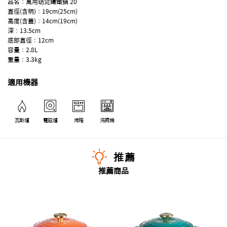
品名：萬用窈窕鑄鐵鍋 20
直徑(含柄)：19cm(25cm)
高度(含蓋)：14cm(19cm)
深：13.5cm
底部直徑：12cm
容量：2.8L
重量：3.3kg
適用機器
瓦斯爐
電磁爐
烤箱
洗碗機
推薦
推薦商品