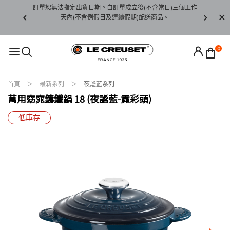
賞期非試用
訂單恕無法指定出貨日期。自訂單成立後(不含當日)三個工作
訂單僅限台
未下水)，若
天內(不含例假日及連續假期)配送商品。
請至當
接受退貨。
0
首頁
最新系列
夜謐藍系列
萬用窈窕鑄鐵鍋 18 (夜謐藍-霓彩頭)
低庫存