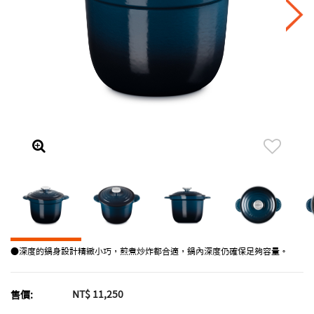
●深度的鍋身設計精緻小巧，煎煮炒炸都合適，鍋內深度仍確保足夠容量。
NT$ 11,250
售價: