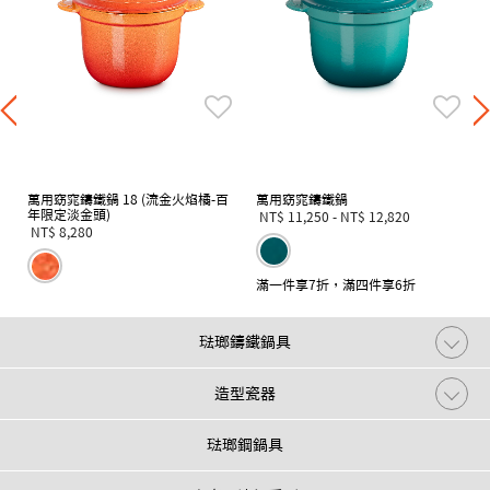
萬用窈窕鑄鐵鍋 18 (流金火焰橘-百
萬用窈窕鑄鐵鍋
年限定淡金頭)
NT$ 11,250
-
NT$ 12,820
NT$ 8,280
滿一件享7折，滿四件享6折
琺瑯鑄鐵鍋具
造型瓷器
琺瑯鋼鍋具