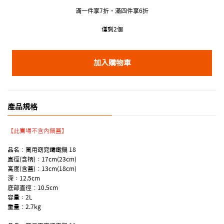
滿一件享7折，滿四件享6折
僅剩2個
加入購物車
產品規格
【此賣場不含內鍋蓋】
品名：萬用窈窕鑄鐵鍋 18
直徑(含柄)：17cm(23cm)
高度(含蓋)：13cm(18cm)
深：12.5cm
底部直徑：10.5cm
容量：2L
重量：2.7kg