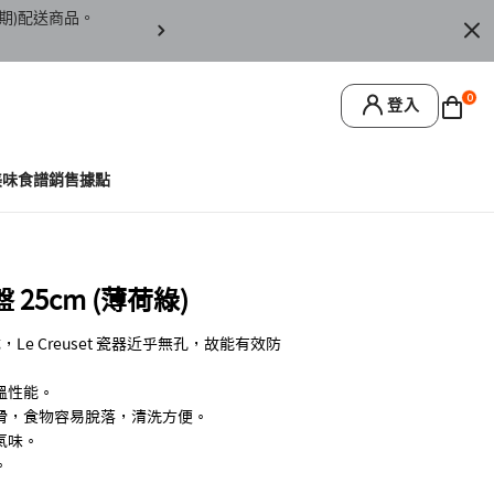
期)配送商品。
訂單僅限台灣本島地區配送，恕無法寄送離島或
0
登入
美味食譜
銷售據點
25cm (薄荷綠)
Le Creuset 瓷器近乎無孔，故能有效防
溫性能。
滑，食物容易脫落，清洗方便。
氣味。
。