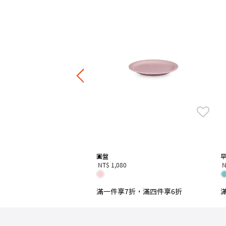
列飯碗330ml
0
7折，滿四件享6折
圓盤
NT$ 1,080
N
滿一件享7折，滿四件享6折