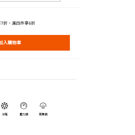
7折，滿四件享6折
加入購物車
冰箱
壓力鍋
蒸煮鍋