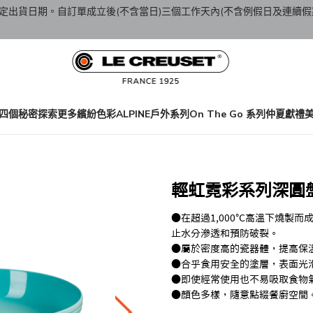
定出貨日期。自訂單成立後(不含當日)三個工作天內(不含例假日及連續假
四個秘密
探索更多繽紛色彩
ALPINE戶外系列
On The Go 系列
仲夏獻禮
輕虹霓彩系列深圓盤 
●在超過1,000℃高溫下燒製而成，
止水分滲透和預防破裂。
●屬於密度高的瓷器體，提高保
●合乎食用安全的塗層，表面光
●即使經常使用也不易吸取食物
●顏色多樣，隨意點綴餐廚空間