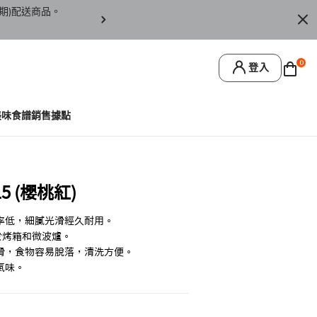
期)配送商品。
訂單僅限台灣本島地區配送，恕無法寄送離島或
0
登入
美味食譜
銷售據點
 (櫻桃紅)
率低，細膩光滑經久耐用。
於烤箱和微波爐。
滑，食物容易脫落，清洗方便。
氣味。