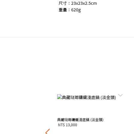
尺寸：23x23x2.5cm
重量：620g
花鍋 (鋼頭-內鍋白)
00
典藏琺瑯鑄鐵淺底鍋 (淡金頭)
NT$ 13,000
7折，滿四件享6折