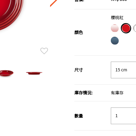
櫻桃紅
顏色
sele
尺寸
庫存情況:
有庫存
數量