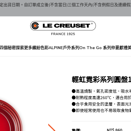
定出貨日期。自訂單成立後(不含當日)三個工作天內(不含例假日及連續假
四個秘密
探索更多繽紛色彩
ALPINE戶外系列
On The Go 系列
仲夏獻禮
輕虹霓彩系列圓盤15
●高溫燒製，氣孔密度低，吸水
●耐熱程度高達260℃，適合用
●合乎食用安全的塗層，表面光
●即使經常使用也不易吸取食物
NT$ 860
售價: