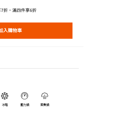
7折，滿四件享6折
加入購物車
冰箱
壓力鍋
蒸煮鍋