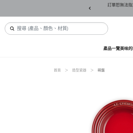
產品須保持全新未拆封(包含所有紙箱紙盒、未下
訂單恕無法指
，若有缺件恕不接受退貨。
產品一覽
美味的
首頁
造型瓷器
碗盤