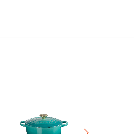
典藏單耳單柄琺瑯鑄鐵方烤盤
Price reduced fro
to
NT$ 9,100
NT$ 
50％OFF
滿一件享7折，滿四件享6