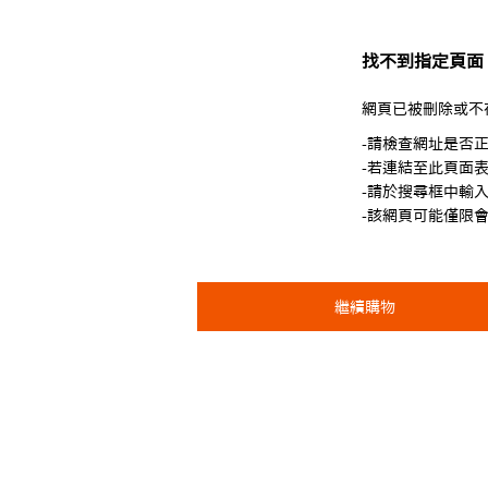
找不到指定頁面
網頁已被刪除或不
-請檢查網址是否
-若連結至此頁面
-請於搜尋框中輸
-該網頁可能僅限
繼續購物