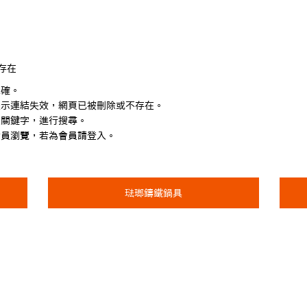
存在
正確。
表示連結失效，網頁已被刪除或不存在。
入關鍵字，進行搜尋。
會員瀏覽，若為會員請登入。
琺瑯鑄鐵鍋具