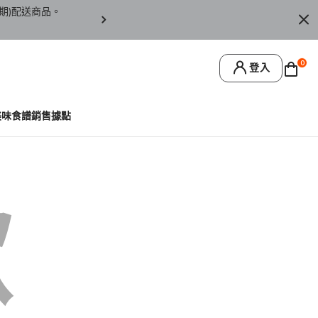
期)配送商品。
訂單僅限台灣本島地區配送，恕無法寄送離島或
0
登入
美味食譜
銷售據點
歉