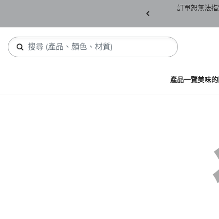
產品須保持全新未拆封(包含所有紙箱紙盒、未下
訂單恕無法指
，若有缺件恕不接受退貨。
產品一覽
美味的