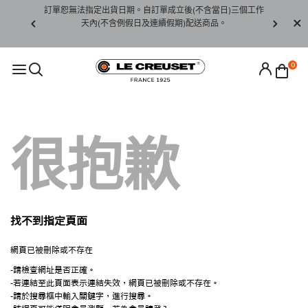
賞期非試用
訂單恕無法指定出貨日期。自訂單成立後(不含當日)三個工作
訂單僅限台
未下水)，若
天內(不含例假日及連續假期)配送商品。
請至當
接受退貨。
0
很抱歉
找不到指定頁面
網頁已被刪除或不存在
-請檢查網址是否正確。
-若連結至此頁面表示連結失效，網頁已被刪除或不存在。
-請於搜尋框中輸入關鍵字，進行搜尋。