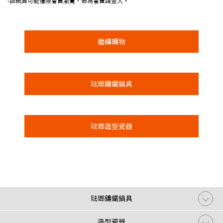
-該網頁可能僅限會員瀏覽，若為會員請登入。
繼續購物
琺瑯鑄鐵鍋具
琺瑯造型瓷器
琺瑯鑄鐵鍋具
造型瓷器