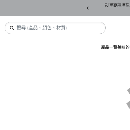
產品須保持全新未拆封(包含所有紙箱紙盒、未下
訂單恕無法指
，若有缺件恕不接受退貨。
產品一覽
美味的