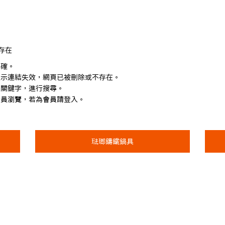
存在
正確。
表示連結失效，網頁已被刪除或不存在。
入關鍵字，進行搜尋。
會員瀏覽，若為會員請登入。
琺瑯鑄鐵鍋具