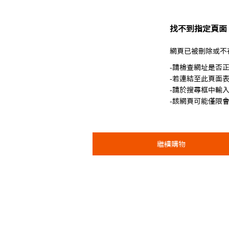
找不到指定頁面
網頁已被刪除或不
-請檢查網址是否
-若連結至此頁面
-請於搜尋框中輸
-該網頁可能僅限
繼續購物