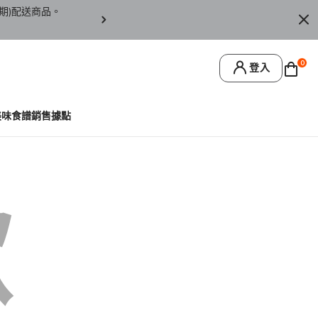
期)配送商品。
訂單僅限台灣本島地區配送，恕無法寄送離島或
0
登入
美味食譜
銷售據點
歉