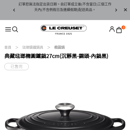
賞期非試用
訂單恕無法指定出貨日期。自訂單成立後(不含當日)三個工作
訂單僅限台
未下水)，若
天內(不含例假日及連續假期)配送商品。
請至當
接受退貨。
0
首頁
琺瑯鑄鐵鍋具
橢圓鍋
典藏琺瑯橢圓鐵鍋27cm(沉靜黑-鋼頭-內鍋黑)
已售完