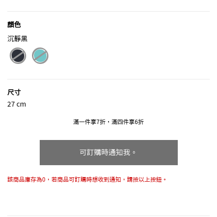
顏色
沉靜黑
selected
尺寸
27 cm
滿一件享7折，滿四件享6折
可訂購時通知我。
該商品庫存為0，若商品可訂購時想收到通知，請按以上按鈕。