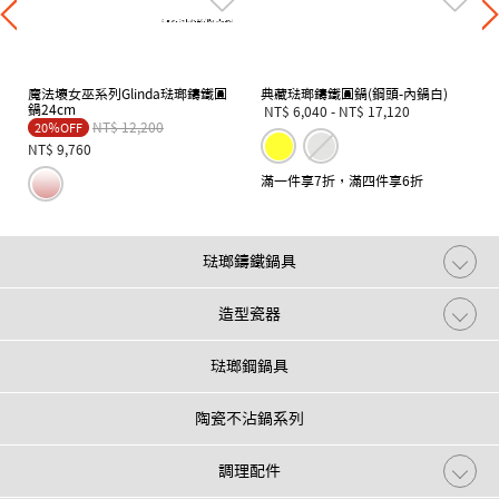
魔法壞女巫系列Glinda琺瑯鑄鐵圓
典藏琺瑯鑄鐵圓鍋(鋼頭-內鍋白)
鍋24cm
NT$ 6,040
-
NT$ 17,120
Price reduced from
to
NT$ 12,200
20％OFF
NT$ 9,760
滿一件享7折，滿四件享6折
琺瑯鑄鐵鍋具
造型瓷器
琺瑯鋼鍋具
陶瓷不沾鍋系列
調理配件