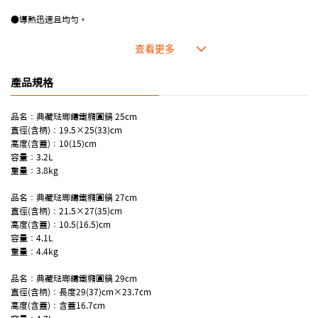
●導熱迅速且均勻。
●厚重的蓋子不易使蒸氣流失，鎖住美味及營養。
●琺瑯容易清潔，色澤外型美觀亮麗。
●耐高溫且適應各種烹調方式。
產品規格
品名：典藏琺瑯鑄鐵橢圓鍋 25cm
直徑(含柄)：19.5×25(33)cm
高度(含蓋)：10(15)cm
容量：3.2L
重量：3.8kg
品名：典藏琺瑯鑄鐵橢圓鍋 27cm
直徑(含柄)：21.5×27(35)cm
高度(含蓋)：10.5(16.5)cm
容量：4.1L
重量：4.4kg
品名：典藏琺瑯鑄鐵橢圓鍋 29cm
直徑(含柄)：長度29(37)cm×23.7cm
高度(含蓋)：含蓋16.7cm