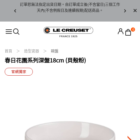
賞期非試用
訂單恕無法指定出貨日期。自訂單成立後(不含當日)三個工作
訂單僅限台
未下水)，若
天內(不含例假日及連續假期)配送商品。
請至當
接受退貨。
0
首頁
造型瓷器
碗盤
春日花園系列深盤18cm (貝殼粉)
官網獨家