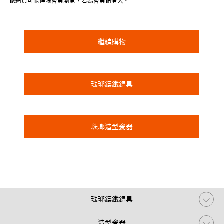
-該網頁可能僅限會員瀏覽，若為會員請登入。
繼續購物
琺瑯鑄鐵鍋具
琺瑯造型瓷器
琺瑯鑄鐵鍋具
造型瓷器