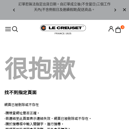
賞期非試用
訂單恕無法指定出貨日期。自訂單成立後(不含當日)三個工作
訂單僅限台
未下水)，若
天內(不含例假日及連續假期)配送商品。
請至當
接受退貨。
0
很抱歉
找不到指定頁面
網頁已被刪除或不存在
-請檢查網址是否正確。
-若連結至此頁面表示連結失效，網頁已被刪除或不存在。
-請於搜尋框中輸入關鍵字，進行搜尋。