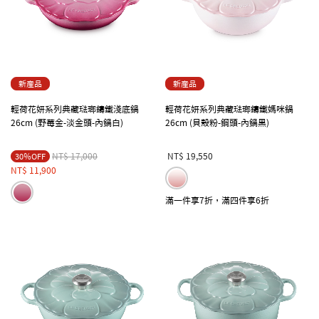
新產品
新產品
輕荷花妍系列典藏琺瑯鑄鐵淺底鍋
輕荷花妍系列典藏琺瑯鑄鐵媽咪鍋
26cm (野莓金-淡金頭-內鍋白)
26cm (貝殼粉-鋼頭-內鍋黑)
Price reduced from
to
NT$ 17,000
NT$ 19,550
30％OFF
NT$ 11,900
滿一件享7折，滿四件享6折