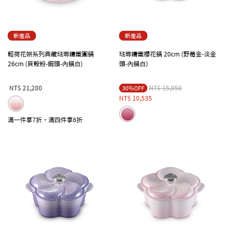
新產品
新產品
輕荷花妍系列典藏琺瑯鑄鐵圓鍋
琺瑯鑄鐵櫻花鍋 20cm (野莓金-淡金
26cm (貝殼粉-鋼頭-內鍋白)
頭-內鍋白)
Price reduced from
to
NT$ 21,280
NT$ 15,050
30％OFF
NT$ 10,535
滿一件享7折，滿四件享6折