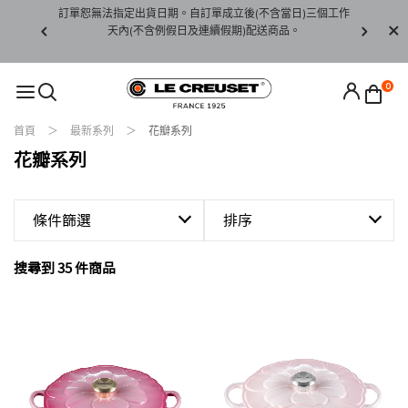
賞期非試用
訂單恕無法指定出貨日期。自訂單成立後(不含當日)三個工作
訂單僅限台
未下水)，若
天內(不含例假日及連續假期)配送商品。
請至當
接受退貨。
0
首頁
最新系列
花瓣系列
花瓣系列
條件篩選
排序
搜尋到 35 件商品