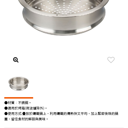
●材質：不銹鋼。
●適用於烤箱(微波爐除外)。
●使用方式:疊放於鑄鐵鍋上，利用鑄鐵的傳熱快又平均，加上緊密後珠的鍋
蓋，留住食材的鮮甜與美味。