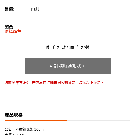
null
售價:
顏色
選擇顏色
滿一件享7折，滿四件享6折
可訂購時通知我。
該商品庫存為0，若商品可訂購時想收到通知，請按以上按鈕。
產品規格
品名：不鏽鋼蒸架 20cm
直徑：20cm