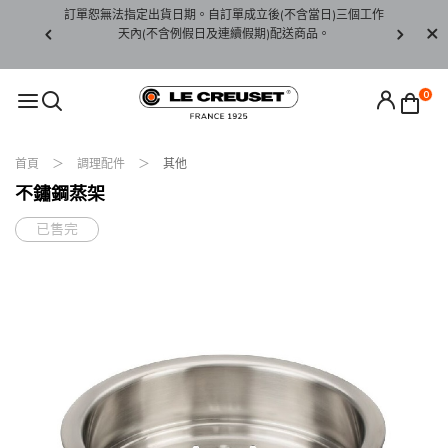
賞期非試用
訂單恕無法指定出貨日期。自訂單成立後(不含當日)三個工作
訂單僅限台
未下水)，若
天內(不含例假日及連續假期)配送商品。
請至當
接受退貨。
0
首頁
調理配件
其他
不鏽鋼蒸架
已售完