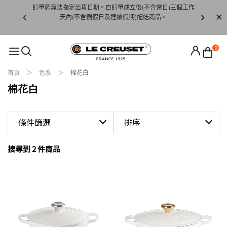
賞期非試用
訂單恕無法指定出貨日期。自訂單成立後(不含當日)三個工作
訂單僅限台
未下水)，若
天內(不含例假日及連續假期)配送商品。
請至當
接受退貨。
0
首頁
色系
棉花白
棉花白
條件篩選
排序
搜尋到 2 件商品