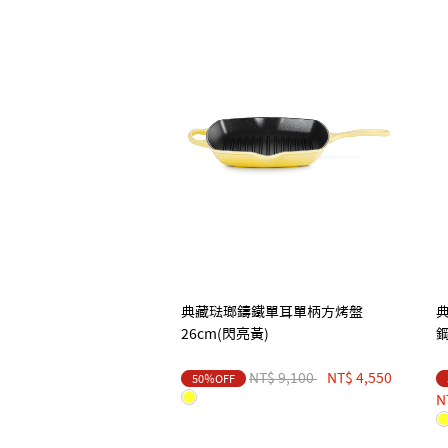
典藏琺瑯鑄鐵單耳單柄方烤盤
典
26cm(閃亮黃)
鋼
Price reduced from
to
NT$ 9,100
NT$ 4,550
50％OFF
N