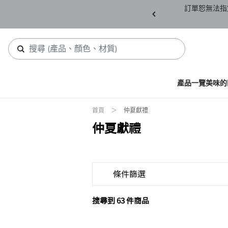
產品須保持全新未拆封(包含所有紙箱紙盒、未下
訂單恕無法指
，若有缺件恕不接受退貨。
產品一覽
美味的
首頁
仲夏獻禮
仲夏獻禮
條件篩選
搜尋到 63 件商品