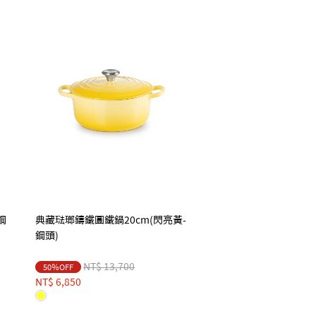
鋼
典藏琺瑯鑄鐵圓鐵鍋20cm(閃亮黃-
鋼頭)
Price reduced from
to
NT$ 13,700
50％OFF
NT$ 6,850