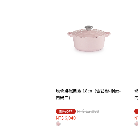
琺瑯鑄鐵圓鍋 18cm (雪紡粉-鋼頭-
琺
內鍋白)
內
Price reduced from
to
NT$ 12,080
50％OFF
NT$ 6,040
N