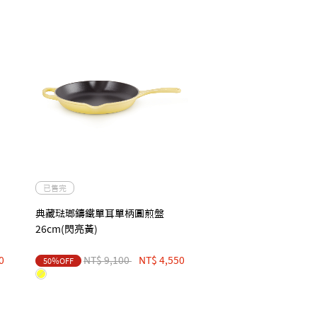
已售完
典藏琺瑯鑄鐵單耳單柄圓煎盤
26cm(閃亮黃)
Price reduced from
to
0
NT$ 9,100
NT$ 4,550
50％OFF