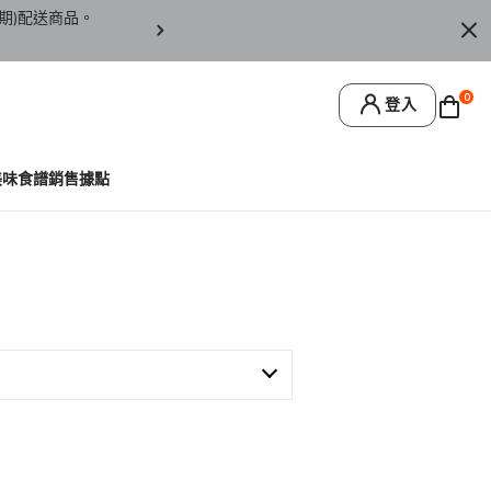
期)配送商品。
訂單僅限台灣本島地區配送，恕無法寄送離島或
0
登入
美味食譜
銷售據點