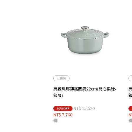
已售完
典藏琺瑯鑄鐵圓鍋22cm(開心果綠-
典
鋼頭)
鋼
Price reduced from
to
NT$ 15,520
50％OFF
NT$ 7,760
N