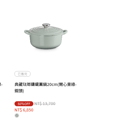
已售完
-
典藏琺瑯鑄鐵圓鍋20cm(開心果綠-
鋼頭)
Price reduced from
to
NT$ 13,700
50％OFF
NT$ 6,850