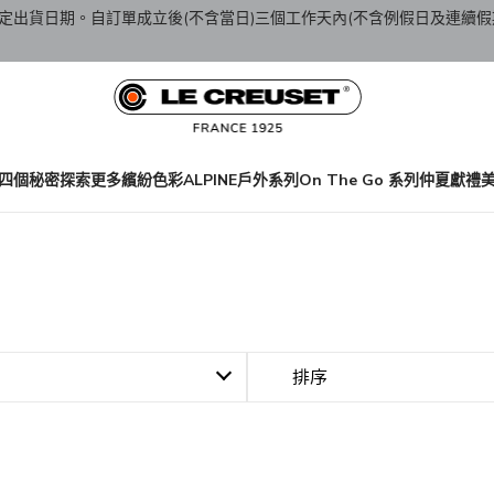
定出貨日期。自訂單成立後(不含當日)三個工作天內(不含例假日及連續假
四個秘密
探索更多繽紛色彩
ALPINE戶外系列
On The Go 系列
仲夏獻禮
排序