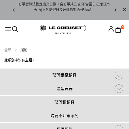
賞期非試用
訂單恕無法指定出貨日期。自訂單成立後(不含當日)三個工作
訂單僅限台
未下水)，若
天內(不含例假日及連續假期)配送商品。
請至當
接受退貨。
0
全部
運動
此類別中沒有主題。
琺瑯鑄鐵鍋具
造型瓷器
琺瑯鋼鍋具
陶瓷不沾鍋系列