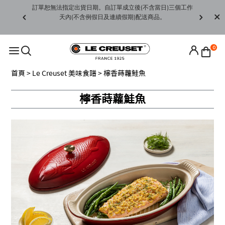
賞期非試用
訂單恕無法指定出貨日期。自訂單成立後(不含當日)三個工作
訂單僅限台
未下水)，若
天內(不含例假日及連續假期)配送商品。
請至當
接受退貨。
0
首頁
>
Le Creuset 美味食譜
> 檸香蒔蘿鮭魚
檸香蒔蘿鮭魚