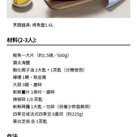
烹調器具: 烤魚盤1.6L
材料(2-3人):
鮭魚一大片（約1.5磅／680g）
猶太海鹽
融化椰子油 2大匙 + 1茶匙（分開使用）
檸檬 1顆，取皮屑
大蒜 3瓣，磨碎
新鮮薑片 1英吋，磨碎
辣椒碎 1/8 茶匙
新鮮蒔蘿 1大匙，切碎（另備少許裝飾用）
四季豆或法式四季豆 8盎司（約225g）
黑白芝麻 各 1茶匙
作法