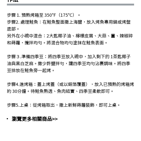
步驟 1. 預熱烤箱至 350°F（175°C）。
步驟2. 處理鮭魚：在鮭魚整面撒上海鹽，放入烤魚專用鍋或烤盤
底部。
另外在小碗中混合：2大匙椰子油、檸檬皮屑、大蒜、薑、辣椒碎
和蒔蘿，攪拌均勻。將混合物均勻塗抹在鮭魚表面。
步驟３.準備四季豆：將四季豆放入碗中，加入剩下的 1茶匙椰子
油與黑白芝麻。撒少許鹽拌勻，讓四季豆均勻沾裹調味。將四季
豆排放在鮭魚旁一起烤。
步驟4.進烤箱：蓋上烤蓋（或以鋁箔覆蓋），放入已預熱的烤箱烤
約 30分鐘。待鮭魚熟透、魚肉結實、四季豆柔軟即可。
步驟5.上桌：從烤箱取出，撒上新鮮蒔蘿裝飾，即可上桌。
瀏覽更多相關商品>
>