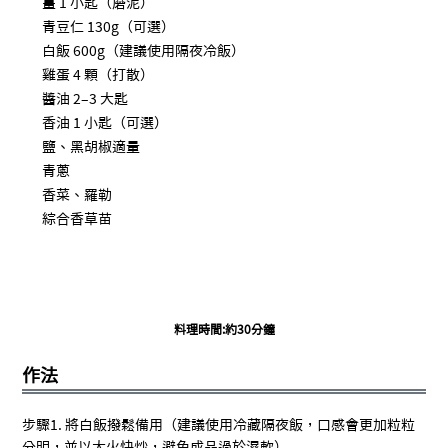
薑 1 小匙（磨泥）
青豆仁 130g（可選）
白飯 600g（建議使用隔夜冷飯）
雞蛋 4 顆（打散）
醬油 2–3 大匙
香油 1 小匙（可選）
鹽、黑胡椒適量
青蔥
香菜、羅勒
綜合香草苗
料理時間:約30分鐘
作法
步驟1. 將白飯撥鬆備用（建議使用冷藏隔夜飯，口感會更加粒粒
分明，並以大火快炒，避免成品過於濕軟）