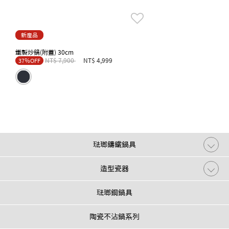
新產品
鐵製炒鍋(附蓋) 30cm
Price reduced from
to
NT$ 7,900
NT$ 4,999
37％OFF
琺瑯鑄鐵鍋具
造型瓷器
琺瑯鋼鍋具
陶瓷不沾鍋系列