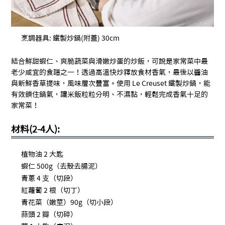
烹調器具: 鐵製炒鍋(附蓋) 30cm
結合鮮甜蝦仁、爽脆蔬菜與滑嫩炒蛋的炒飯，可說是家常菜中最
老少咸宜的食譜之一！透過高溫快炒釋放食材香氣，最後以醬油
與新鮮香草提味，風味層次豐富。使用 Le Creuset 鐵製炒鍋，能
有效鎖住鍋氣，讓米飯粒粒分明、不濕黏，輕鬆完成香氣十足的
家常菜！
材料(2-4人):
植物油 2 大匙
蝦仁 500g（去殼去腸泥）
青蔥 4 支（切段）
紅蘿蔔 2 根（切丁）
青花菜（嫩莖）90g（切小段）
蒜頭 2 瓣（切碎）