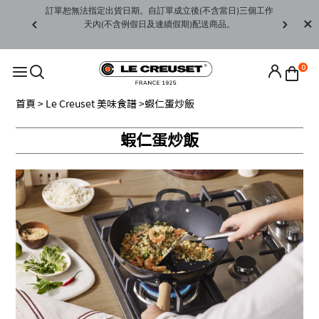
賞期非試用
訂單恕無法指定出貨日期。自訂單成立後(不含當日)三個工作
訂單僅限台
未下水)，若
天內(不含例假日及連續假期)配送商品。
請至當
接受退貨。
0
首頁
>
Le Creuset 美味食譜
>蝦仁蛋炒飯
蝦仁蛋炒飯